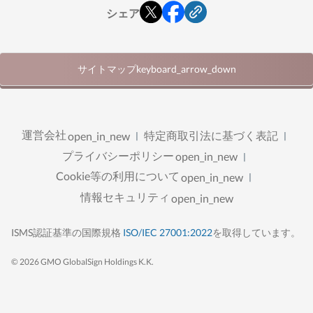
シェア
サイトマップ
keyboard_arrow_down
セキュリティソリューション
運営会社
特定商取引法に基づく表記
open_in_new
セキュリティ
プライバシーポリシー
GMOなりすましメール対策支援
open_in_new
ロゴ所有証明書（VMCなど）
Cookie等の利用について
open_in_new
SiteLock
SiteLockおまかせ定期診断
情報セキュリティ
open_in_new
SiteLockワンショット診断
攻撃遮断くん
トラスト・ログイン byGMO
open_in_new
ISMS認証基準の国際規格
ISO/IEC 27001:2022
を取得しています。
脆弱性対策のための設定代行サービス
サーバー管理
© 2026 GMO GlobalSign Holdings K.K.
Pleskライセンス
遠隔バックアップ