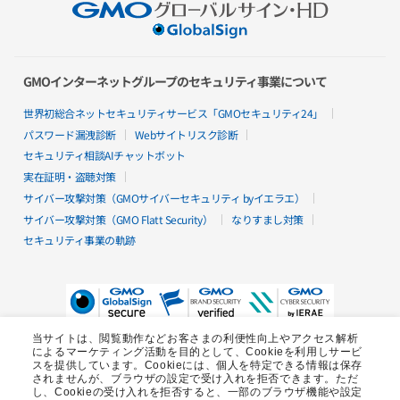
torocca!
総合メールセキュリティ
ActSecure
安全な契約者管理
GMOインターネットグループのセキュリティ事業について
電子印鑑GMOサイン
open_in_new
世界初総合ネットセキュリティサービス「GMOセキュリティ24」
パスワード漏洩診断
Webサイトリスク診断
ビジネス
セキュリティ相談AIチャットボット
セキュリティソリューションでビジネス
実在証明・盗聴対策
アフィリエイトプログラム
サイバー攻撃対策（GMOサイバーセキュリティ byイエラエ）
サイバー攻撃対策（GMO Flatt Security）
なりすまし対策
サポート
セキュリティ事業の軌跡
サポート一覧
open_in_new
当サイトは、閲覧動作などお客さまの利便性向上やアクセス解析
によるマーケティング活動を目的として、Cookieを利用しサービ
スを提供しています。Cookieには、個人を特定できる情報は保存
されませんが、ブラウザの設定で受け入れを拒否できます。ただ
し、Cookieの受け入れを拒否すると、一部のブラウザ機能や設定