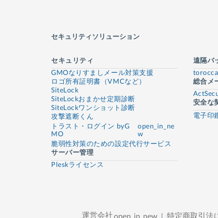
セキュリティソリューション
セキュリティ
遠隔バ
GMOなりすましメール対策支援
torocca
ロゴ所有証明書（VMCなど）
総合メ
SiteLock
ActSec
SiteLockおまかせ定期診断
安全な
SiteLockワンショット診断
電子印
攻撃遮断くん
トラスト・ログイン byG
open_in_ne
MO
w
脆弱性対策のための設定代行サービス
サーバー管理
Pleskライセンス
運営会社
特定商取引法
open_in_new