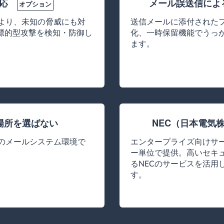
対応
メール誤送信によ
オプション
より、未知の脅威にも対
送信メールに添付されたフ
の標的型攻撃を検知・防御し
化、一時保留機能でうっ
ます。
場所を選ばない
NEC（日本電気
のメールシステム環境で
エンタープライズ向けサ
ー単位で提供。高いセキ
るNECのサービスを活用
す。