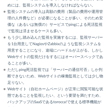
めには、監視システムを導入しなければならない。
監視システムの導入は高額の費用（製品の費用や運用管
理の人件費など）が必要になることが多い、そのため安
価な（あるいは無償の）サービスでpingによる死活監視
で監視は済ませるケースも多い。
もう少し踏み込んだ監視を実施するには、監視サーバー
を1台用意してNagiosやZabbixのような監視システムを
用意することになり、途端にハードルが上がる。しかし
Webサイトの監視だけをするにはオーバースペックであ
ることが多い。
ただしping死活監視では「サーバーの通信可否」しか判
断できないため、Webサイトの稼働監視としては少し物
足りない。
Webサイト（自社ホームページ）が正常に閲覧可能な状
態であることを監視したい、という要望を満たすため、
バックアップのSaaSであるtorocca!で使える標準機能が