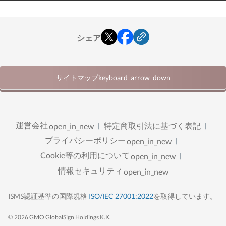
シェア
サイトマップ
keyboard_arrow_down
セキュリティソリューション
運営会社
特定商取引法に基づく表記
open_in_new
セキュリティ
プライバシーポリシー
GMOなりすましメール対策支援
open_in_new
ロゴ所有証明書（VMCなど）
Cookie等の利用について
open_in_new
SiteLock
SiteLockおまかせ定期診断
情報セキュリティ
open_in_new
SiteLockワンショット診断
攻撃遮断くん
トラスト・ログイン byGMO
open_in_new
ISMS認証基準の国際規格
ISO/IEC 27001:2022
を取得しています。
脆弱性対策のための設定代行サービス
サーバー管理
© 2026 GMO GlobalSign Holdings K.K.