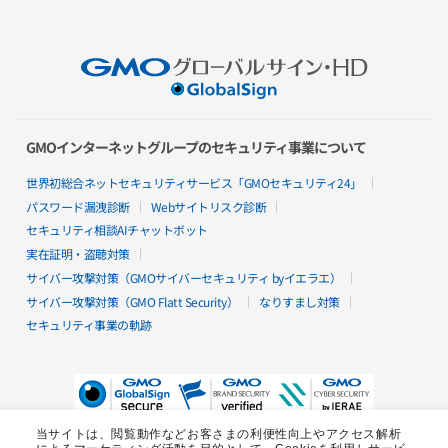
Pleskライセンス
遠隔バックアップ
torocca!
総合メールセキュリティ
ActSecure
安全な契約者管理
GMOインターネットグループのセキュリティ事業について
電子印鑑GMOサイン
open_in_new
世界初総合ネットセキュリティサービス「GMOセキュリティ24」
パスワード漏洩診断
Webサイトリスク診断
ビジネス
セキュリティ相談AIチャットボット
セキュリティソリューションでビジネス
実在証明・盗聴対策
アフィリエイトプログラム
サイバー攻撃対策（GMOサイバーセキュリティ byイエラエ）
サイバー攻撃対策（GMO Flatt Security）
なりすまし対策
サポート
セキュリティ事業の軌跡
サポート一覧
open_in_new
当サイトは、閲覧動作などお客さまの利便性向上やアクセス解析