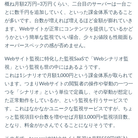
概ね月額2万円~3万円くらい、二台目のサーバーは一台ご
とに数千円を追加していく、といった課金体系であること
が多いです。台数が増えれば増えるほど金額が膨れていき
ます。Webサイトが正常にコンテンツを提供しているかど
うかという簡単な監視でいい場合、少々お値段も性能面も
オーバースペックの感が否めません。
Webサイト監視に特化した監視SaaSで「Webシナリオ監
視」という監視も世の中にはあるようです。
これは1シナリオで月額1,000円という課金体系が取られて
います。つまりWebサイトの閲覧者の操作や挙動の一つ一
つを「シナリオ」という単位で定義し、その挙動が想定し
た正常動作をしているか、という監視を行うサービスで
す。これはなかなかユニークな監視サービスですが、ちょ
っと監視項目や台数を増やせば月額1,000円×監視項目数、
となり、料金がかさんでくることになりそうです。